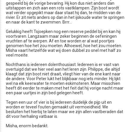
gespeeld bij de vorige bevaring. Hij kon dus niet anders dan
uitstappen en zich aan een rots vastklampen. Zijn boot wordt
wat verder opgepikt maar daar staat hij dan, te midden van de
rivier. Er zit niets anders op dan in het ijskoude water te springen
en naar de kant te zwemmen. Brrr...
Gelukkig heeft Tsjoepken nog een reserve peddel bij en kan hij
voortvaren. Langzaam maar zeker beginnen de oefeningen
vruchten af te werpen. Af en toe worden er al wat poortjes
genomen hoe het zou moeten. Alhoewel, hoe het zou moeten.
Misha vaart hetzelfde wat wij doen dubbel zo snel met half zo
veel moeite.
Nochthans is iedereen dolenthousiast. Iedereen is er vast van
overtuigd dat we hier veel aan het leren zijn. Philippe, die altijd
klaagt dat zijn boot niet draait, vliegt hier van de ene kant naar
de andere. Voor Peter lukt het blijkbaar nog iets minder. Hij lijkt
wel na elk keerwater te moeten eskimoteren. Maar misschien
heeft dit eerder te maken met het feit dat hij vorige nacht maar
een paar uurtjes in zijn bed gelegen heeft.
Tegen een uur of vier is bij iedereen duidelijk de pijp uit en
worden er teveel fouten gemaakt uit vermoeidheid. We
besluiten het hierbij te laten maar we zijn allen vastberaden dat
dit voor herhaling vatbaar is.
Misha, enorm bedankt.