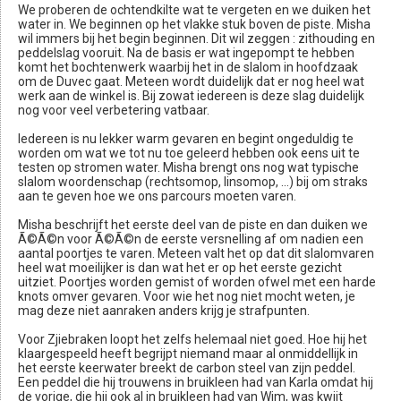
We proberen de ochtendkilte wat te vergeten en we duiken het
water in. We beginnen op het vlakke stuk boven de piste. Misha
wil immers bij het begin beginnen. Dit wil zeggen : zithouding en
peddelslag vooruit. Na de basis er wat ingepompt te hebben
komt het bochtenwerk waarbij het in de slalom in hoofdzaak
om de Duvec gaat. Meteen wordt duidelijk dat er nog heel wat
werk aan de winkel is. Bij zowat iedereen is deze slag duidelijk
nog voor veel verbetering vatbaar.
Iedereen is nu lekker warm gevaren en begint ongeduldig te
worden om wat we tot nu toe geleerd hebben ook eens uit te
testen op stromen water. Misha brengt ons nog wat typische
slalom woordenschap (rechtsomop, linsomop, ...) bij om straks
aan te geven hoe we ons parcours moeten varen.
Misha beschrijft het eerste deel van de piste en dan duiken we
Ã©Ã©n voor Ã©Ã©n de eerste versnelling af om nadien een
aantal poortjes te varen. Meteen valt het op dat dit slalomvaren
heel wat moeilijker is dan wat het er op het eerste gezicht
uitziet. Poortjes worden gemist of worden ofwel met een harde
knots omver gevaren. Voor wie het nog niet mocht weten, je
mag deze niet aanraken anders krijg je strafpunten.
Voor Zjiebraken loopt het zelfs helemaal niet goed. Hoe hij het
klaargespeeld heeft begrijpt niemand maar al onmiddellijk in
het eerste keerwater breekt de carbon steel van zijn peddel.
Een peddel die hij trouwens in bruikleen had van Karla omdat hij
de vorige, die hij ook al in bruikleen had van Wim, was kwijt