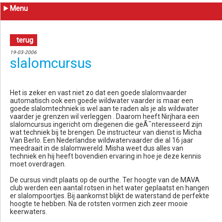
Menu
terug
19-03-2006
slalomcursus
Het is zeker en vast niet zo dat een goede slalomvaarder
automatisch ook een goede wildwater vaarder is maar een
goede slalomtechniek is wel aan te raden als je als wildwater
vaarder je grenzen wil verleggen . Daarom heeft Nirjhara een
slalomcursus ingericht om diegenen die geÃ¯nteresseerd zijn
wat techniek bij te brengen. De instructeur van dienst is Micha
Van Berlo. Een Nederlandse wildwatervaarder die al 16 jaar
meedraait in de slalomwereld. Misha weet dus alles van
techniek en hij heeft bovendien ervaring in hoe je deze kennis
moet overdragen.
De cursus vindt plaats op de ourthe. Ter hoogte van de MAVA
club werden een aantal rotsen in het water geplaatst en hangen
er slalompoortjes. Bij aankomst blijkt de waterstand de perfekte
hoogte te hebben. Na de rotsten vormen zich zeer mooie
keerwaters.