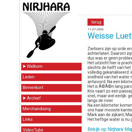
terug
11-07-2006
Weisse Luet
Zwitsers zijn op orde 
achterlaten. Daarom zij
dus was er geen proble
Het uitzicht hier is pr
Welkom
slechts de helft van het
volledig gekanaliseerd
Leden
snelheid van het water m
antwoord. Na een kilomet
Het is Ã©Ã©n lang parco
Binnenkort
Kris vaart zo een passag
snel, maar wel eerlijk:
Archief
langs de rivier.
Na een kilometer komen 
Merchandising
ons haar mooiste kanten
Mark aan de zijkant, Mar
Links
Het heftige water is nu
Bekijk op Nirjhara-M
VideoTube