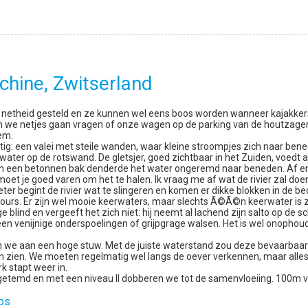
chine, Zwitserland
en netheid gesteld en ze kunnen wel eens boos worden wanneer kajakke
n we netjes gaan vragen of onze wagen op de parking van de houtzageri
em.
achtig: een valei met steile wanden, waar kleine stroompjes zich naar b
 water op de rotswand. De gletsjer, goed zichtbaar in het Zuiden, voedt 
: in een betonnen bak denderde het water ongeremd naar beneden. Af e
oet je goed varen om het te halen. Ik vraag me af wat de rivier zal doen 
er begint de rivier wat te slingeren en komen er dikke blokken in de be
urs. Er zijn wel mooie keerwaters, maar slechts Ã©Ã©n keerwater is zi
e blind en vergeeft het zich niet: hij neemt al lachend zijn salto op de s
 geen venijnige onderspoelingen of grijpgrage walsen. Het is wel onoph
we aan een hoge stuw. Met de juiste waterstand zou deze bevaarbaar zi
 zien. We moeten regelmatig wel langs de oever verkennen, maar alles is
k stapt weer in.
 getemd en met een niveau II dobberen we tot de samenvloeiing. 100m ve
aps