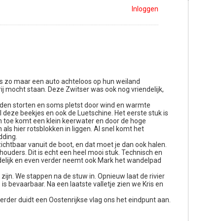
Inloggen
rs zo maar een auto achteloos op hun weiland
j mocht staan. Deze Zwitser was ook nog vriendelijk,
eneden storten en soms pletst door wind en warmte
al deze beekjes en ook de Luetschine. Het eerste stuk is
n toe komt een klein keerwater en door de hoge
als hier rotsblokken in liggen. Al snel komt het
dding.
chtbaar vanuit de boot, en dat moet je dan ook halen.
chouders. Dit is echt een heel mooi stuk. Technisch en
oudelijk en even verder neemt ook Mark het wandelpad
jn. We stappen na de stuw in. Opnieuw laat de rivier
 bevaarbaar. Na een laatste valletje zien we Kris en
rder duidt een Oostenrijkse vlag ons het eindpunt aan.