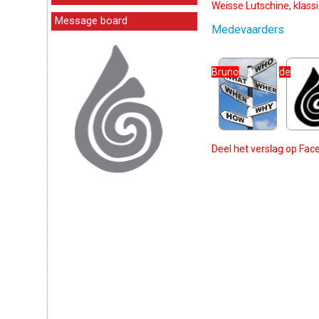
Weisse Lutschine, klass
Message board
Medevaarders
Bruno
de
Deel het verslag op Fa